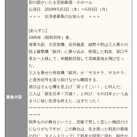
彩の国さいたま芸術劇場・小ホール
公演日 2019年5月2日（木）〜5月6日（月）
＝＝＝ 出演者募集のお知らせ ＝＝＝
[あらすじ]
1945年（昭和20年）春。
海軍大尉、大宮英機、石井義貴、細野十郎は三人乗りの
陸上爆撃機『銀河』に乗り込み、怪我した戦友、原口千
里を一人残して、米艦船目指して宮崎基地を飛び立っ
た。
三人を乗せた特攻機『銀河』が「サヨナラ、サヨナラ」
と発光信号を送り続けながら離陸する。
原口はそんな機を見上げ「戻ってこい！」と叫んだ。
三人は「新生日本！万歳！」と叫び、その21年というあ
募集内容
まりに短い生涯を終えた…はずだった！
ーーーーーーーーーーーーーーーーーーーーーーーーー
ーーー
戦争ものの舞台というと、悲惨で苦しく悲しい物語だけ
になりがちですが、この舞台は、生き残った戦友の最後
の日に、タイムスリップして戦友が現世に現れ、時代が