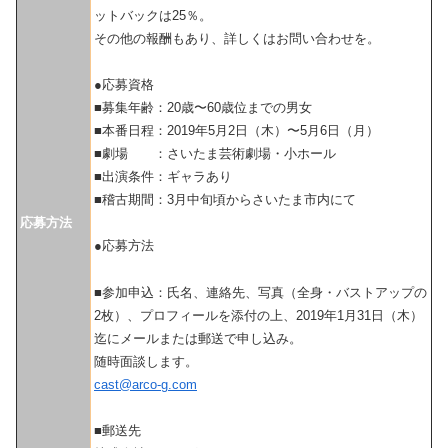
ットバックは25％。
その他の報酬もあり、詳しくはお問い合わせを。
●応募資格
■募集年齢：20歳〜60歳位までの男女
■本番日程：2019年5月2日（木）〜5月6日（月）
■劇場 ：さいたま芸術劇場・小ホール
■出演条件：ギャラあり
■稽古期間：3月中旬頃からさいたま市内にて
応募方法
●応募方法
■参加申込：氏名、連絡先、写真（全身・バストアップの
2枚）、プロフィールを添付の上、2019年1月31日（木）
迄にメールまたは郵送で申し込み。
随時面談します。
cast@arco-g.com
■郵送先