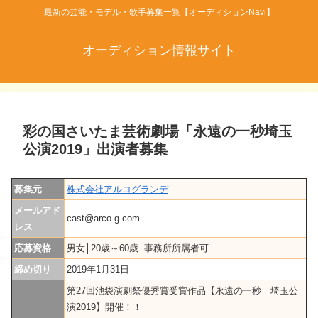
最新の芸能・モデル・歌手募集一覧【オーディションNavi】
オーディション情報サイト
彩の国さいたま芸術劇場「永遠の一秒埼玉
公演2019」出演者募集
募集元
株式会社アルコグランデ
メールアド
cast@arco-g.com
レス
応募資格
男女│20歳～60歳│事務所所属者可
締め切り
2019年1月31日
第27回池袋演劇祭優秀賞受賞作品【永遠の一秒 埼玉公
演2019】開催！！