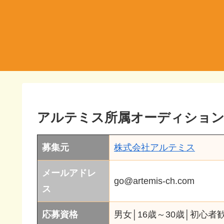
アルテミス所属オーディショ
募集元
株式会社アルテミス
メールアドレ
go@artemis-ch.com
ス
応募資格
男女│16歳～30歳│初心者