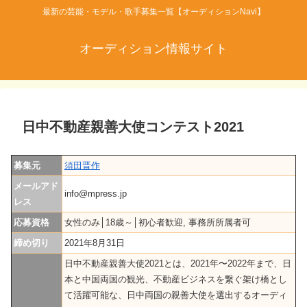
最新の芸能・モデル・歌手募集一覧【オーディションNavi】
オーディション情報サイト
日中不動産親善大使コンテスト2021
募集元
須田晋作
メールアド
info@mpress.jp
レス
応募資格
女性のみ│18歳～│初心者歓迎, 事務所所属者可
締め切り
2021年8月31日
日中不動産親善大使2021とは、2021年〜2022年まで、日
本と中国両国の観光、不動産ビジネスを繋ぐ架け橋とし
て活躍可能な、日中両国の親善大使を選出するオーディ