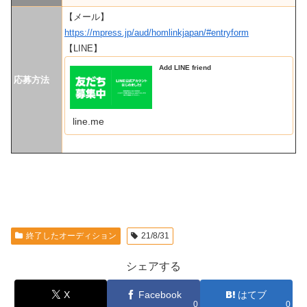
【メール】
https://mpress.jp/aud/homlinkjapan/#entryform
【LINE】
Add LINE friend
応募方法
line.me
終了したオーディション
21/8/31
シェアする
X
Facebook
はてブ
0
0