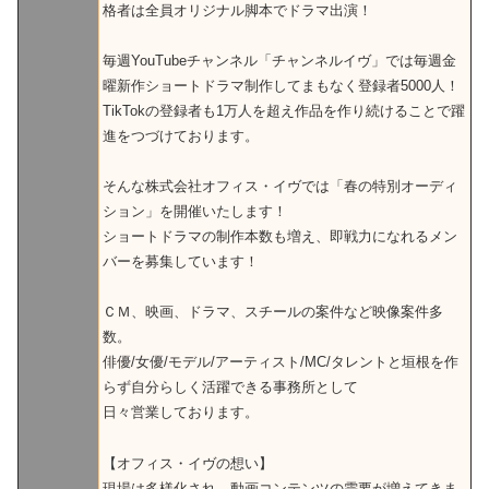
格者は全員オリジナル脚本でドラマ出演！
毎週YouTubeチャンネル「チャンネルイヴ」では毎週金
曜新作ショートドラマ制作してまもなく登録者5000人！
TikTokの登録者も1万人を超え作品を作り続けることで躍
進をつづけております。
そんな株式会社オフィス・イヴでは「春の特別オーディ
ション」を開催いたします！
ショートドラマの制作本数も増え、即戦力になれるメン
バーを募集しています！
ＣＭ、映画、ドラマ、スチールの案件など映像案件多
数。
俳優/女優/モデル/アーティスト/MC/タレントと垣根を作
らず自分らしく活躍できる事務所として
日々営業しております。
【オフィス・イヴの想い】
現場は多様化され、動画コンテンツの需要が増えてきま