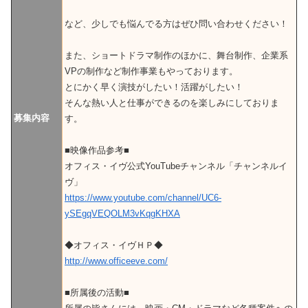
など、少しでも悩んでる方はぜひ問い合わせください！
また、ショートドラマ制作のほかに、舞台制作、企業系
VPの制作など制作事業もやっております。
とにかく早く演技がしたい！活躍がしたい！
そんな熱い人と仕事ができるのを楽しみにしておりま
募集内容
す。
■映像作品参考■
オフィス・イヴ公式YouTubeチャンネル「チャンネルイ
ヴ」
https://www.youtube.com/channel/UC6-
ySEgqVEQOLM3vKqgKHXA
◆オフィス・イヴＨＰ◆
http://www.officeeve.com/
■所属後の活動■