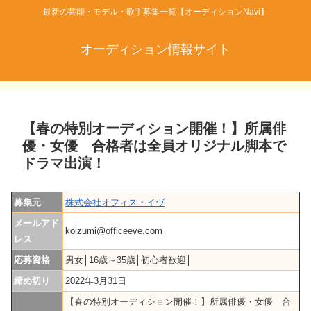
最新の芸能・モデル・歌手募集一覧【オーディションNavi】
オーディション情報サイト
【春の特別オーディション開催！】所属俳
優・女優 合格者は全員オリジナル脚本で
ドラマ出演！
募集元
株式会社オフィス・イヴ
メールアド
koizumi@officeeve.com
レス
応募資格
男女│16歳～35歳│初心者歓迎│
締め切り
2022年3月31日
【春の特別オーディション開催！】所属俳優・女優 合