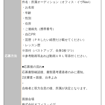
件名：所属オーディション（オフィス・イヴNavi）
・お名前
・年齢
・性別
・住所
・ご連絡先（携帯番号）
・自己PR
・芸歴（ＰＲしたい経歴だけ載せてください）
・レッスン歴
※添付（バストアップ、全身1枚づつ）
応募方法
※参考動画等あれば動画ＵＲＬ等添付ください。
■応募後の流れ■
応募書類確認後、書類選考通過者のみに通知。
2次審査＝面接、台本よみ
↓
合格者と双方合意の後、所属が決定となります。
面接会場
株式会社オフィス・イヴ