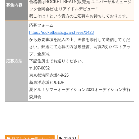
合格者はROCKET BEATS(販売元:ユニバーサルミュージ
募集内容
ック合同会社)よりアイドルデビュー！
我こそは！という貴方のご応募をお待ちしております。
応募フォーム
https://rocketbeats.jp/archives/1423
から必要事項を記入の上、画像を添付して送信してくだ
さい。郵送にて応募の方は履歴書、写真2枚 (バストアッ
プ、全身)を
応募方法
下記住所までお送りください。
〒107-0052
東京都港区赤坂4-9-25
新東洋赤坂ビル10F
夏ドル！サマーオーディション2021オーディション実行
委員会
終了したオーディション
21/8/31