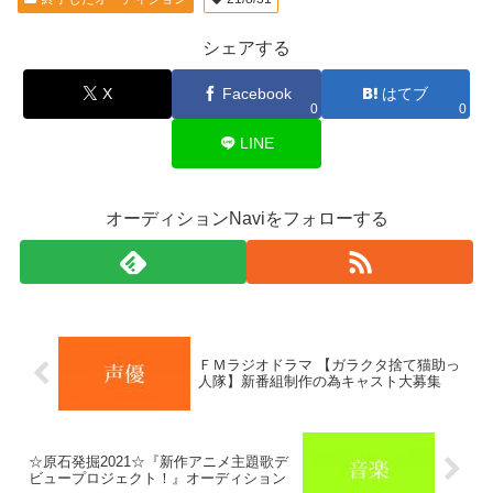
シェアする
X
Facebook
はてブ
0
0
LINE
オーディションNaviをフォローする
ＦＭラジオドラマ 【ガラクタ捨て猫助っ
人隊】新番組制作の為キャスト大募集
☆原石発掘2021☆『新作アニメ主題歌デ
ビュープロジェクト！』オーディション