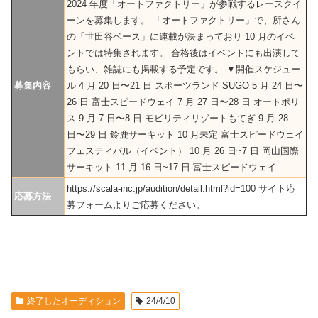
2024 年度「オートファクトリー」が参戦するレースクイ
ーンを募集します。 「オートファクトリー」で、所さん
の「世田谷ベース」に連載が決まっており 10 月のイベ
ントでは特集されます。 合格後はイベントにも出演して
もらい、雑誌にも掲載する予定です。 ▼開催スケジュー
募集内容
ル 4 月 20 日〜21 日 スポーツランド SUGO 5 月 24 日〜
26 日 富士スピードウェイ 7 月 27 日〜28 日 オートポリ
ス 9 月 7 日〜8 日 モビリティリゾートもてぎ 9 月 28
日〜29 日 鈴鹿サーキット 10 月未定 富士スピードウェイ
フェスティバル（イベント） 10 月 26 日~7 日 岡山国際
サーキット 11 月 16 日~17 日 富士スピードウェイ
https://scala-inc.jp/audition/detail.html?id=100 サイト応
応募方法
募フォームよりご応募ください。
終了したオーディション
24/4/10