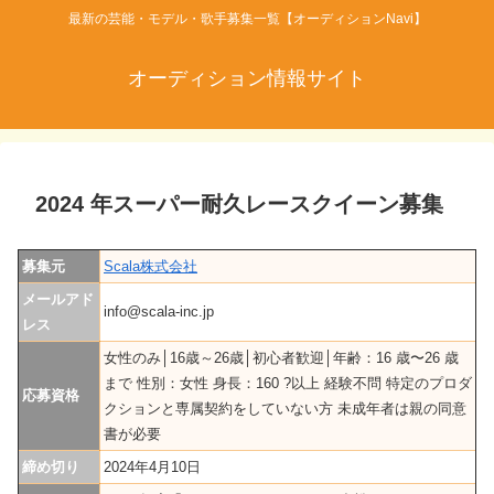
最新の芸能・モデル・歌手募集一覧【オーディションNavi】
オーディション情報サイト
2024 年スーパー耐久レースクイーン募集
募集元
Scala株式会社
メールアド
info@scala-inc.jp
レス
女性のみ│16歳～26歳│初心者歓迎│年齢：16 歳〜26 歳
まで 性別：女性 身長：160 ?以上 経験不問 特定のプロダ
応募資格
クションと専属契約をしていない方 未成年者は親の同意
書が必要
締め切り
2024年4月10日