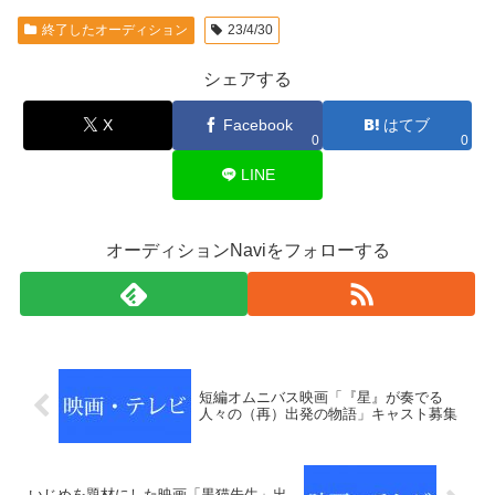
終了したオーディション
23/4/30
シェアする
X
Facebook
はてブ
0
0
LINE
オーディションNaviをフォローする
短編オムニバス映画「『星』が奏でる
人々の（再）出発の物語」キャスト募集
いじめを題材にした映画「黒猫先生」出