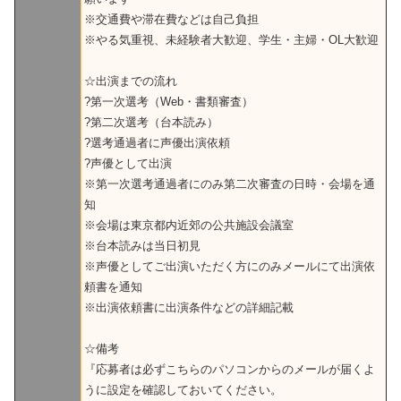
※交通費や滞在費などは自己負担
※やる気重視、未経験者大歓迎、学生・主婦・OL大歓迎
☆出演までの流れ
?第一次選考（Web・書類審査）
?第二次選考（台本読み）
?選考通過者に声優出演依頼
?声優として出演
※第一次選考通過者にのみ第二次審査の日時・会場を通
知
※会場は東京都内近郊の公共施設会議室
※台本読みは当日初見
※声優としてご出演いただく方にのみメールにて出演依
頼書を通知
※出演依頼書に出演条件などの詳細記載
☆備考
『応募者は必ずこちらのパソコンからのメールが届くよ
うに設定を確認しておいてください。