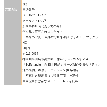
住所
応募方法
電話番号
メールアドレス?
メールアドレス?
所属事務所名（ある方のみ）
何を見て応募されましたか？
上半身の写真、全身の写真を添付（写メOK、プリクラ
NG）
?郵送
〒213-0034
神奈川県川崎市高津区上作延1丁目2番35号-204
「Zelfstandig」内 日本民話シリーズ制作委員会『勇者と
池の怪物』声優オーディション担当者宛
※写真付き履歴書（市販物可能）を送付
※履歴書には必ずメールアドレスを記載