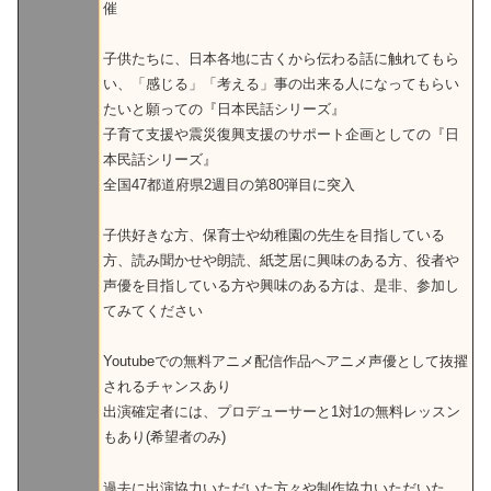
催
子供たちに、日本各地に古くから伝わる話に触れてもら
い、「感じる」「考える」事の出来る人になってもらい
たいと願っての『日本民話シリーズ』
子育て支援や震災復興支援のサポート企画としての『日
本民話シリーズ』
全国47都道府県2週目の第80弾目に突入
子供好きな方、保育士や幼稚園の先生を目指している
方、読み聞かせや朗読、紙芝居に興味のある方、役者や
声優を目指している方や興味のある方は、是非、参加し
てみてください
Youtubeでの無料アニメ配信作品へアニメ声優として抜擢
されるチャンスあり
出演確定者には、プロデューサーと1対1の無料レッスン
もあり(希望者のみ)
過去に出演協力いただいた方々や制作協力いただいた