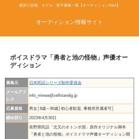
最新の芸能・モデル・歌手募集一覧【オーディションNavi】
オーディション情報サイト
ボイスドラマ「勇者と池の怪物」声優オー
ディション
募集元
日本民話シリーズ制作委員会
メールアド
info_minwa@zelfstandig.jp
レス
応募資格
男女│8歳～90歳│初心者歓迎, 事務所所属者可│
締め切り
2023年4月30日
長野県民話「北又のオトンボ淵」原作オリジナル脚本
『勇者と池の怪物』ボイスドラマ声優オーディション開