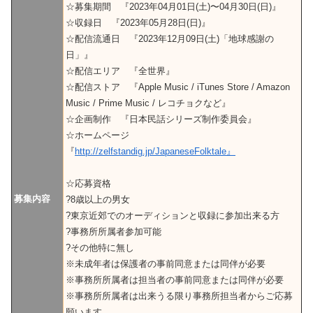
☆募集期間 『2023年04月01日(土)〜04月30日(日)』
☆収録日 『2023年05月28日(日)』
☆配信流通日 『2023年12月09日(土)「地球感謝の
日」』
☆配信エリア 『全世界』
☆配信ストア 『Apple Music / iTunes Store / Amazon
Music / Prime Music / レコチョクなど』
☆企画制作 『日本民話シリーズ制作委員会』
☆ホームページ
『
http://zelfstandig.jp/JapaneseFolktale』
☆応募資格
募集内容
?8歳以上の男女
?東京近郊でのオーディションと収録に参加出来る方
?事務所所属者参加可能
?その他特に無し
※未成年者は保護者の事前同意または同伴が必要
※事務所所属者は担当者の事前同意または同伴が必要
※事務所所属者は出来うる限り事務所担当者からご応募
願います