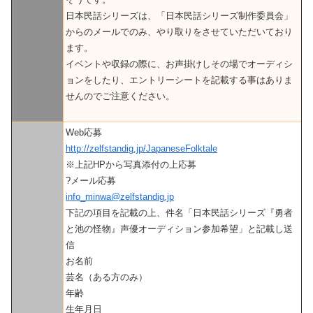
日本民話シリーズは、「日本民話シリーズ制作委員会」
からのメールでのみ、やり取りをさせていただいており
ます。
イベントや収録の際に、お声掛けしその場でオーディシ
ョンをしたり、エントリーシートを記載する事はありま
せんのでご注意ください。
Web応募
http://zelfstandig.jp/JapaneseFolktale
※上記HPから写真添付の上応募
?メール応募
info_minwa@zelfstandig.jp
下記の項目を記載の上、件名「日本民話シリーズ『勇者
と池の怪物』声優オーディション参加希望」と記載し送
信
お名前
芸名（ある方のみ）
年齢
生年月日