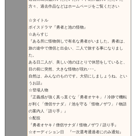
方々、過去作品などはホームページをご覧ください
☆タイトル
ボイスドラマ『勇者と池の怪物』
☆あらすじ
『ある所に怪物倒しで有名な勇者がいました。勇者は、
旅の途中で僧侶と出会い、二人で旅する事になりまし
た。
ある日二人が、美しい池のほとりで休憩をしていると、
目の前に突然、大きな怪物が現れ･･･。
自然は、みんなのものです。大切にしましょうね。とい
うお話』
☆登場人物
『正義感が強く真っ直ぐな「勇者オヤキ」 / 冷静で機転
が利く「僧侶サナダ」 / 池を守る「怪物ノザワ」 / 物語
の案内人「語り手」』
☆配役
『勇者オヤキ / 僧侶サナダ / 怪物ノザワ / 語り手』
☆オーディション日 『一次選考通過者にのみ通知』