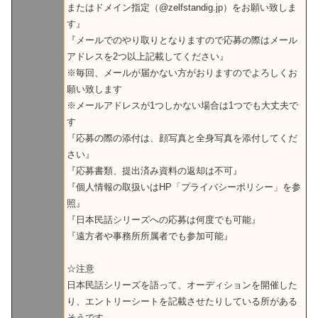
またはドメイン指定（@zelfstandig.jp）をお願い致しま
す』
『メールでのやり取りとなりますので応募の際はメール
アドレスを2つ以上記載してください』
※毎回、メールが届かない方がおりますのでよろしくお
願い致します
※メールアドレスが1つしかない場合は1つでも大丈夫で
す
『応募の際の添付は、顔写真と全身写真を添付してくだ
さい』
『応募書類、提出済み資料の返却は不可』
『個人情報の取扱いはHP「プライバシーポリシー」を参
照』
『日本民話シリーズへの応募は何度でも可能』
『遠方者や事務所所属者でも参加可能』
☆注意
日本民話シリーズを語って、オーディションを開催した
り、エントリーシートを記載させたりしている所がある
そうです。