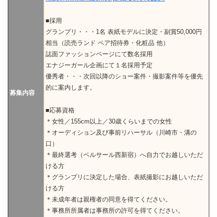
■採用
グランプリ・・・1名 表紙モデルに決定・副賞50,000円
相当（読売ランド ペア招待券・化粧品 他）
誌面ファッションページにて数名採用
エナジーガール企画にて１名採用予定
優秀者・・・次回以降のショー案件・撮影案件等を優先
的に案内します。
募集内容
■応募資格
＊女性／155cm以上／30歳くらいまでの女性
＊オーディション及び事前リハーサル（川崎市・溝の
口）
＊最終選考（ベルサール西新宿）へ自力でお越しいただ
ける方
＊グランプリに決定した場合、表紙撮影にお越しいただ
ける方
＊未成年者は親権者の同意を得てください。
＊事務所所属者は事務所の許可を得てください。