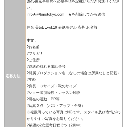
BMS東京事務局へ必要事項を記載いただきお送りくださ
い。
info★@bmstokyo.com ★を削除してから送信
件名 美toBEvol,19 表紙モデル 応募 お名前
本文：
?お名前
?フリガナ
?ご住所
?連絡の取れる電話番号
?所属プロダクション名（なしの場合は所属なしと記載）
応募方法
?年齢
?身長・３サイズ・靴のサイズ
?ショー出演経験・レッスン経験
?現在の活動・PR等
?写真２点 （バストアップ・全身）
※複数写っている写真はNGです。スタイル及び表情がわ
かりやすい写真をお送りください。
?希望の2次選考日程 3つ（2月中）