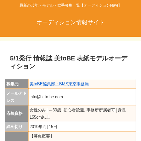
最新の芸能・モデル・歌手募集一覧【オーディションNavi】
オーディション情報サイト
5/1発行 情報誌 美toBE 表紙モデルオーデ
ィション
募集元
美toBE編集部・BMS東京事務局
メールアド
info@bi-to-be.com
レス
女性のみ│～30歳│初心者歓迎, 事務所所属者可│身長
応募資格
155cm以上
締め切り
2019年2月15日
【募集概要】