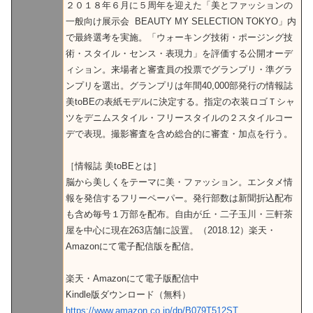
２０１８年６月に５周年を迎えた「美とファッションの
一般向け展示会 BEAUTY MY SELECTION TOKYO」内
で最終選考を実施。「ウォーキング技術・ポージング技
術・スタイル・センス・表現力」を評価する公開オーデ
ィション。来場者と審査員の投票でグランプリ・準グラ
ンプリを選出。グランプリは年間40,000部発行の情報誌
美toBEの表紙モデルに決定する。指定の衣装ロゴＴシャ
ツをデニムスタイル・フリースタイルの２スタイルコー
デで表現。撮影審査を含め総合的に審査・加点を行う。
［情報誌 美toBEとは］
脳から美しくをテーマに美・ファッション。エンタメ情
報を発信するフリーペーパー。発行部数は新聞折込配布
も含め毎号１万部を配布。自由が丘・二子玉川・三軒茶
屋を中心に現在263店舗に設置。（2018.12）楽天・
Amazonにて電子配信版を配信。
楽天・Amazonにて電子版配信中
Kindle版ダウンロード（無料）
https://www.amazon.co.jp/dp/B079T512ST