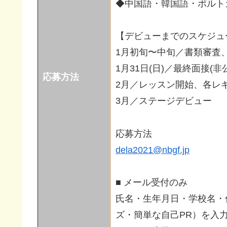
◆中国語・韓国語・ポルト
【デビューまでのスケジュ
1月初旬〜中旬／書類審査
1月31日(日)／最終面接(
応募方法
2月／レッスン開始、各レ
3月／ステージデビュー
応募方法
dela2021@nbgf.jp
■ メール受付のみ
氏名・生年月日・学校名・
ズ・簡単な自己PR）を入