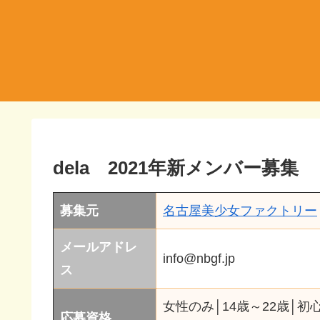
dela 2021年新メンバー募集
募集元
名古屋美少女ファクトリー
メールアドレ
info@nbgf.jp
ス
女性のみ│14歳～22歳│初
応募資格