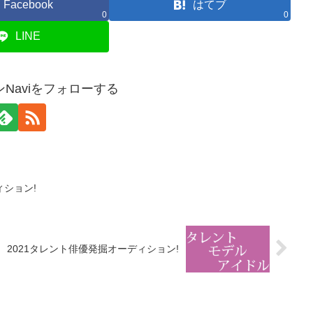
Facebook
はてブ
0
0
LINE
Naviをフォローする
ション!
2021タレント俳優発掘オーディション!