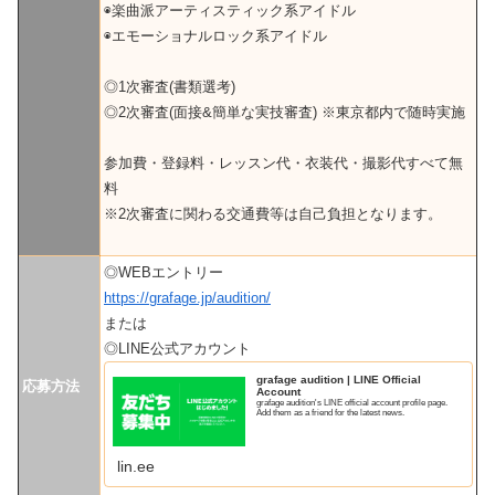
◉楽曲派アーティスティック系アイドル
◉エモーショナルロック系アイドル
◎1次審査(書類選考)
◎2次審査(面接&簡単な実技審査) ※東京都内で随時実施
参加費・登録料・レッスン代・衣装代・撮影代すべて無
料
※2次審査に関わる交通費等は自己負担となります。
◎WEBエントリー
https://grafage.jp/audition/
または
◎LINE公式アカウント
grafage audition | LINE Official
応募方法
Account
grafage audition's LINE official account profile page.
Add them as a friend for the latest news.
lin.ee