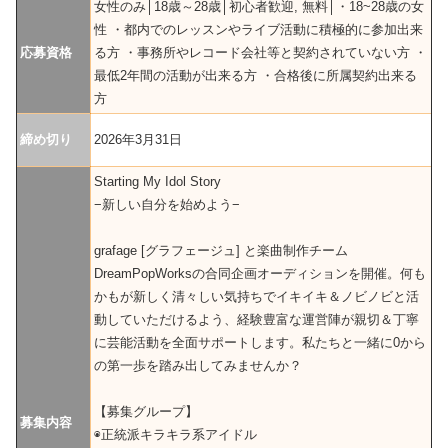
女性のみ│18歳～28歳│初心者歓迎, 無料│・18~28歳の女
性 ・都内でのレッスンやライブ活動に積極的に参加出来
応募資格
る方 ・事務所やレコード会社等と契約されていない方 ・
最低2年間の活動が出来る方 ・合格後に所属契約出来る
方
締め切り
2026年3月31日
Starting My Idol Story
−新しい自分を始めよう−
grafage [グラフェージュ] と楽曲制作チーム
DreamPopWorksの合同企画オーディションを開催。何も
かもが新しく清々しい気持ちでイキイキ＆ノビノビと活
動していただけるよう、経験豊富な運営陣が親切＆丁寧
に芸能活動を全面サポートします。私たちと一緒に0から
の第一歩を踏み出してみませんか？
【募集グループ】
募集内容
◉正統派キラキラ系アイドル