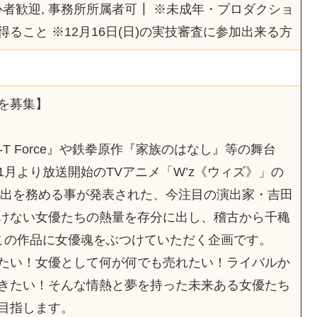
初心者歓迎, 事務所所属者可┃ ※未成年・プロダクショ
ること ※12月16日(日)の実技審査に参加出来る方
を募集】
i-T Force』や鉄拳原作『家族のはなし』等の舞台
月より放送開始のTVアニメ「W’z《ウィズ》」の
本演出を務める事が発表された、今注目の演出家・吉田
けない女優たちの熱量を存分に出し、稽古から千穐
この作品に女優魂をぶつけていただく企画です。
たい！女優として何が何でも売れたい！ライバルか
きたい！そんな情熱と夢を持った未来ある女優たち
目指します。