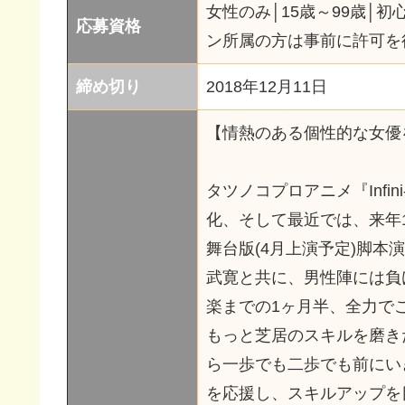
女性のみ│15歳～99歳│
応募資格
ン所属の方は事前に許可を得
締め切り
2018年12月11日
【情熱のある個性的な女優
タツノコプロアニメ『Infin
化、そして最近では、来年1
舞台版(4月上演予定)脚
武寛と共に、男性陣には負
楽までの1ヶ月半、全力で
もっと芝居のスキルを磨き
ら一歩でも二歩でも前にい
を応援し、スキルアップを