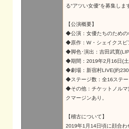
る“アツい女優”を募集しま
【公演概要】
◆公演：女優たちのための冬
◆原作：W・シェイクスピア
◆脚色･演出：吉田武寛(LIPS*S
◆期間：2019年2月16日(土
◆劇場：新宿村LIVE(約230
◆ステージ数：全16ステー
◆その他：チケットノルマ
クマージンあり。
【稽古について】
2019年1月14日頃に顔合