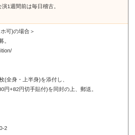
公演1週間前は毎日稽古。
ホ可)の場合＞
募。
tion/
真2枚(全身・上半身)を添付し、
80円+82円切手貼付)を同封の上、郵送。
-2