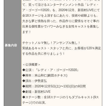
て、笑って泣けるエンターテインメント作品「レディ・
ア・ゴーゴー!!2020」を、2020年12月、新宿村LIVEにて
全18ステージを上演するにあたり、技術や経験よりも、
大きな夢と情熱を持った、作品作りに愛情をそそぐ事の
出来る個性豊かでパワーみなぎる女性キャストを募集し
ます！
チケットノルマ無し！アンサンブル無し！
募集内容
実績あるキャスト・スタッフと共に、お客様が120％満足
する作品を共に作りましょう！
＜公演概要＞
◆公演：『レディ・ア・ゴーゴー!!2020』
◆脚本：米山和仁(劇団ホチキス)
◆演出：伊勢直弘
◆期間：2020年12月5日(土)〜13日(日)の9日間
◆劇場：新宿村LIVE
◆ステージ数：全18ステージのうちダブルキャスト(9ス
テージ)での出演。