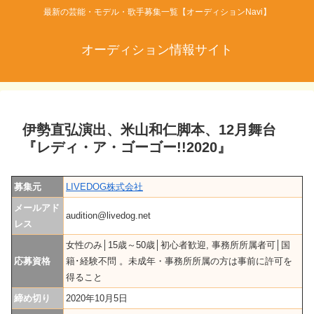
最新の芸能・モデル・歌手募集一覧【オーディションNavi】
オーディション情報サイト
伊勢直弘演出、米山和仁脚本、12月舞台
『レディ・ア・ゴーゴー!!2020』
募集元
LIVEDOG株式会社
メールアド
audition@livedog.net
レス
女性のみ│15歳～50歳│初心者歓迎, 事務所所属者可│国
応募資格
籍･経験不問 。未成年・事務所所属の方は事前に許可を
得ること
締め切り
2020年10月5日