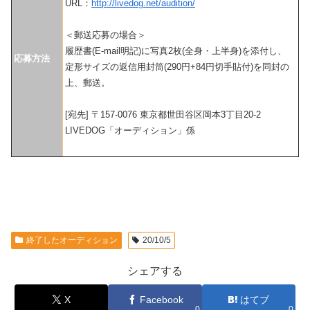
URL：
http://livedog.net/audition/
＜郵送応募の場合＞
履歴書(E-mail明記)に写真2枚(全身・上半身)を添付し、
応募方法
定形サイズの返信用封筒(290円+84円切手貼付)を同封の
上、郵送。
[宛先] 〒157-0076 東京都世田谷区岡本3丁目20-2
LIVEDOG「オーディション」係
終了したオーディション
20/10/5
シェアする
X
Facebook
はてブ
0
0