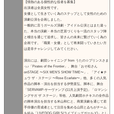
【情熱のある個性的な役者を募集】
出演者は全員女性です。
女優として生きていく為のステップとして女性のための
演劇公演を企画しました。
一般的に言うガールズ演劇・アイドル公演とはまた違っ
た、本当の演劇・本当の芝居づくりを一流のスタッフ陣
と稽古を通じて追求し、皆さんの未来に繋げていく為の
企画です。「職業・女優」として将来闘っていきたい方
は是非チャレンジしてみてください。
演出には、劇団シャイニング from うたの☆プリンスさま
っ♪「Pirates of the Frontier」、舞台「おそ松さん
onSTAGE 〜SIX MEN’S SHOW TIME〜」、「アイ★チ
ュウ ザ・ステージ 〜Rose Ecarlate〜」他、多くの人気
作品の脚本・演出を担当する伊勢直弘、脚本に、舞台
「SERVAMP-サーヴァンプ-(11月上演予定)」「ロマンシ
ングサガ ザ ステージ」等他、人気劇団ホチキスの全作品
の脚本演出を担当する米山和仁と、商業演劇を通じて若
手俳優の育成者として注目を集める山田とゐちがチーム
を組み「LIVEDOG GIRLS(ライブドッグガールズ)」とし