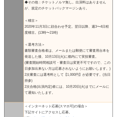
◆その他：チケットノルマ無し。出演料はありません
が、規定のチケットバックマージンあり。
＜稽古＞
2020年11月3日に顔合わせ予定。翌日以降、週3〜4日程
度稽古。(13時〜21時)
＜選考方法＞
書類審査合格者は、メールまたは郵便にて審査用台本を
発送した後、10月13日(火)に都内にて実技審査。
(審査開始時間相談可・審査日は変更不可ですので、この
日参加出来ない方は応募されないようにお願いします。)
2次審査には選考料として【1,000円】が必要です。(当日
持参)
2次合格(出演内定)者には、10月20日(火)までにメールに
て通知いたします。
＜インターネット応募(スマホ可)の場合＞
下記サイトにアクセスし応募。