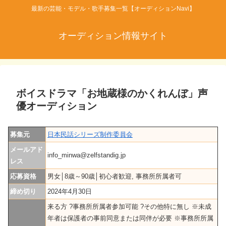
最新の芸能・モデル・歌手募集一覧【オーディションNavi】
オーディション情報サイト
ボイスドラマ「お地蔵様のかくれんぼ」声
優オーディション
募集元
日本民話シリーズ制作委員会
メールアド
info_minwa@zelfstandig.jp
レス
応募資格
男女│8歳～90歳│初心者歓迎, 事務所所属者可
締め切り
2024年4月30日
来る方 ?事務所所属者参加可能 ?その他特に無し ※未成
年者は保護者の事前同意または同伴が必要 ※事務所所属