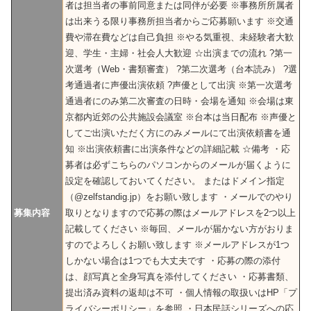
者は担当者の事前同意または同伴が必要 ※事務所所属者
は出来うる限り事務所担当者からご応募願います ※交通
費や滞在費などは自己負担 ※やる気重視、未経験者大歓
迎、学生・主婦・社会人大歓迎 ☆出演までの流れ ?第一
次選考（Web・書類審査） ?第二次選考（台本読み） ?選
考通過者に声優出演依頼 ?声優として出演 ※第一次選考
通過者にのみ第二次審査の日時・会場を通知 ※会場は東
京都内近郊の公共施設会議室 ※台本は当日配布 ※声優と
してご出演いただく方にのみメールにて出演依頼書を通
知 ※出演依頼書に出演条件などの詳細記載 ☆備考 ・応
募者は必ずこちらのパソコンからのメールが届くように
設定を確認しておいてください。 またはドメイン指定
（@zelfstandig.jp）をお願い致します ・メールでのやり
募集内容
取りとなりますので応募の際はメールアドレスを2つ以上
記載してください ※毎回、メールが届かない方がおりま
すのでよろしくお願い致します ※メールアドレスが1つ
しかない場合は1つでも大丈夫です ・応募の際の添付
は、顔写真と全身写真を添付してください ・応募書類、
提出済み資料の返却は不可 ・個人情報の取扱いはHP「プ
ライバシーポリシー」を参照 ・日本民話シリーズへの応