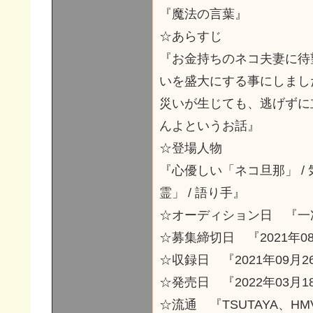
『魔法の言葉』
☆あらすじ
『お金持ちのネコ夫妻に待
いを盛大にする事にしまし
災いが生じても、逃げずに
んよというお話』
☆登場人物
『心優しい「ネコ旦那」 /
霊」 / 語り手』
☆オーディション日 『一
☆募集締切日 『2021年08
☆収録日 『2021年09月2
☆発売日 『2022年03月1
☆流通 『TSUTAYA、