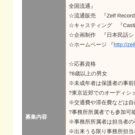
全国流通』
☆流通販売 『Zelf Recor
☆キャスティング 『Casting A
☆企画制作 『日本民話シ
☆ホームページ 『
http://z
☆応募資格
?8歳以上の男女
※未成年者は保護者の事前
?東京近郊でのオーディシ
※交通費や滞在費などは自
?事務所所属者でも参加可
募集内容
※事務所所属者は担当者の
※出来うる限り事務所担当