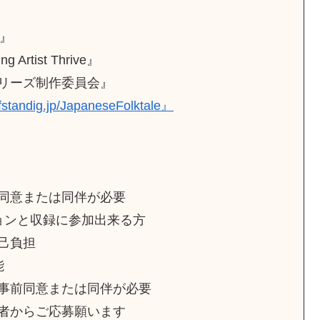
d』
rtist Thrive』
リーズ制作委員会』
elfstandig.jp/JapaneseFolktale』
同意または同伴が必要
ョンと収録に参加出来る方
己負担
能
事前同意または同伴が必要
者からご応募願います