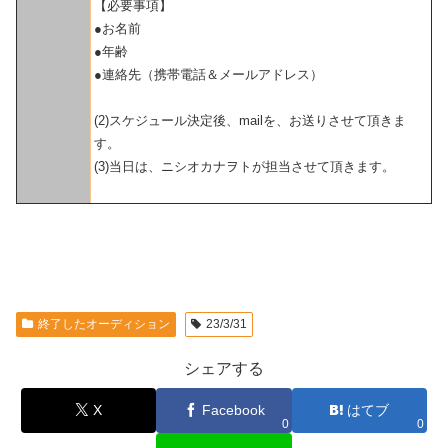
【必要事項】
●お名前
●年齢
●連絡先（携帯電話＆メールアドレス）
(2)スケジュール決定後、mailを、お送りさせて頂きま
す。
(3)当日は、ニシオカナヲトが担当させて頂きます。
終了したオーディション
23/3/31
シェアする
X
Facebook
はてブ
0
0