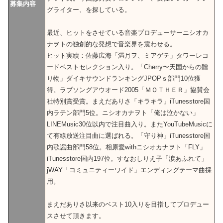
募集内容
グライター、を探している。
最近、ヒットをさせている音楽プロデューサーニシオカ
ナヲトの独創的な発想で音楽界を震わせる。
ヒット実績：佐藤広海「満月ヲ、ミアゲテ」タワーレコ
ードベストセレクション入り。「Cherry〜天国からの贈
り物」ダイキサウンドランキングJPOPｓ部門10位獲
得。ラブソングアウオード2005「ＭＯＴＨＥＲ」協賛会
社特別賞受賞。まえだありさ「キラキラ」iTunesstore国
内ラテン部門5位。ニシオカナヲト「俺は泣かない」
LINEMusic30位以内で注目曲入り。またYouTubeMusicに
て有線放送注目曲に選ばれる。「守り神」iTunesstore国
内歌謡曲部門58位。相原愛withニシオカナヲト「FLY」
iTunesstore国内197位。すなおしりえ子「涙あふれて」
jWAY「コミュニティーワイド」エンディングテーマ曲採
用。
まえだありさ以来のベスト10入りを目指してプロデュー
スさせて頂きます。