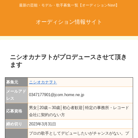
最新の芸能・モデル・歌手募集一覧【オーディションNavi】
オーディション情報サイト
ニシオカナヲトがプロデュースさせて頂き
ます
募集元
ニシオカナヲト
メールアド
0347177901@jcom.home.ne.jp
レス
男女│20歳～30歳│初心者歓迎│特定の事務所・レコード
応募資格
会社に契約のない方
締め切り
2023年3月31日
プロの歌手としてデビューしたいがチャンスがない。プ