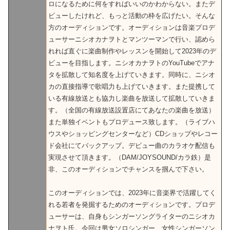
ロになるために何をすればいいのかわからない。またデ
ビューしたけれど、もっと活動の枠を広げたい。そんな
方のオーディションです。オーディションは音楽プロデ
ューサーニシオカナヲトとマンツーマンで行い、認めら
れれば直ぐに楽曲制作やレッスンを開始して2023年のデ
ビューを目指します。ニシオカナヲトのYouTubeでアナ
タを拡散して知名度を上げていきます。同時に、ニシオ
カの直接指導で歌唱力も上げていきます。また提携して
いる有線放送とも協力し楽曲を放送して拡散していきま
す。（全国の有線放送設置店にてあなたの楽曲を放送）
また単独イベントもプロデュース致します。（ライブハ
ウスやショッピングセンターなど）CDショップやレコー
ド会社にてバックアップ。デビュー曲のカラオケ配信も
実現させて頂きます。（DAM/JOYSOUND/カラ鉄）是
非、このオーディションでチャンスを掴んで下さい。
このオーディションでは、2023年に音楽界で活躍してく
れる若者を発掘するためのオーディションです。プロデ
ューサーは、自身もシンガーソングライターのニシオカ
ナヲト氏。今回は男女ソロシンガー、女性シンガーソン