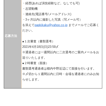
・経歴(あれば演技経験など。なしでも可)
・志望動機
・連絡先(電話番号/メールアドレス)
・3ヶ月以内に撮影した写真（写メール可）
を添えて
papkikaku@yahoo.co.jp
までメールでご応募く
ださい。
応募方法
●１次審査（書類選考）
2021年4月18日(日)23:59〆
※通過者には一週間以内に二次選考のご案内メールをお
送りいたします。
●２時審査（面接）
書類選考通過者は都内中野近辺にて面接を行います。
※〆切から１週間以内に日時・会場を通過者にのみお知
らせします。