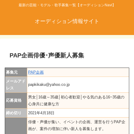
最新の芸能・モデル・歌手募集一覧【オーディションNavi】
オーディション情報サイト
PAP企画俳優･声優新人募集
募集元
PAP企画
メールアド
papkikaku@yahoo.co.jp
レス
男女│16歳～35歳│初心者歓迎│やる気のある16~35歳の
応募資格
心身共に健康な方
締め切り
2021年4月18日
俳優・声優が集い、イベントの企画、運営を行うPAP企
画が、案件の増加に伴い新人を募集します。