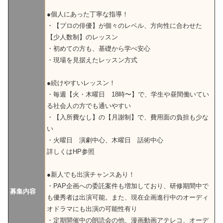
●個人にあった丁寧な指導！
・【プロの俳優】が個々のレベル、方向性に合わせた
【少人数制】のレッスン
・初めての方も、基礎から学べ安心
・現場を見据えたレッスン方式
●続けやすいレッスン！
・毎週【火・木曜日 18時〜】で、学生や昼間働いてい
る社会人の方でも通いやすい
・【入所費なし】の【月謝制】で、費用面の負担も少な
い
・火曜日 演劇中心、木曜日 話術中心
詳しくはHP参照
●新人でも出演チャンスあり！
・PAP企画への委託案件も増加しており、研修期間中で
募集内容
も優秀者は出演可能。また、現在企画進行中のオーディ
オドラマにも出演の可能性有り
・定期開催中の朗読会の他、漫画動画アテレコ、オーデ