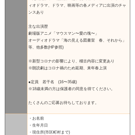
ィオドラマ、ドラマ、映画等の各メディアに出演のチャ
ンスあり
主な出演歴
劇場版アニメ「マウスマン〜愛の塊〜」
オーディオドラマ「海の見える図書室 春、それから」
等、他多数(HP参照)
※新型コロナの影響により、稽古内容に変更あり
※朗読劇はコロナ禍のため延期、来年春上演
●定員 若干名 (16〜35歳)
※18歳未満の方は保護者の同意を得てください。
たくさんのご応募お待ちしております。
・お名前
・生年月日
・現住所(市区町村まで)