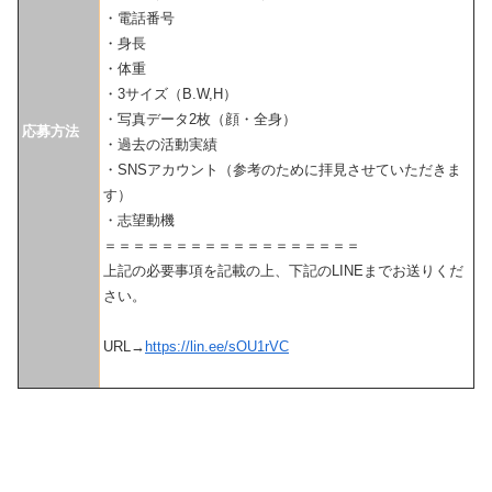
・電話番号
・身長
・体重
・3サイズ（B.W,H）
・写真データ2枚（顔・全身）
応募方法
・過去の活動実績
・SNSアカウント（参考のために拝見させていただきま
す）
・志望動機
＝＝＝＝＝＝＝＝＝＝＝＝＝＝＝＝＝＝
上記の必要事項を記載の上、下記のLINEまでお送りくだ
さい。
URL→
https://lin.ee/sOU1rVC