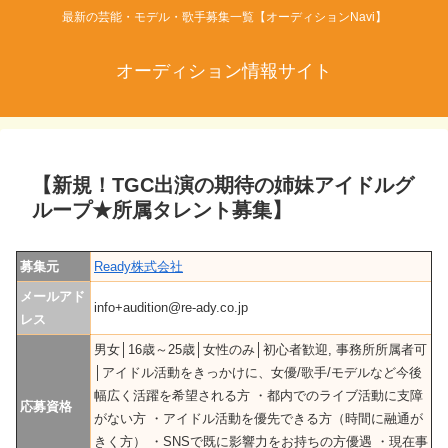
最新の芸能・モデル・歌手募集一覧【オーディションNavi】
オーディション情報サイト
【新規！TGC出演の期待の姉妹アイドルグ
ループ★所属タレント募集】
募集元
Ready株式会社
メールアド
info+audition@re-ady.co.jp
レス
男女│16歳～25歳│女性のみ│初心者歓迎, 事務所所属者可
│アイドル活動をきっかけに、女優/歌手/モデルなど今後
幅広く活躍を希望される方 ・都内でのライブ活動に支障
応募資格
がない方 ・アイドル活動を優先できる方（時間に融通が
きく方） ・SNSで既に影響力をお持ちの方優遇 ・現在事