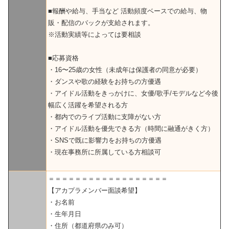
■報酬や給与、手当など 活動頻度ベースでの給与、物
販・配信のバックが支給されます。
※活動実績等によっては要相談
■応募資格
・16〜25歳の女性（未成年は保護者の同意が必要）
・ダンスや歌の経験をお持ちの方優遇
・アイドル活動をきっかけに、女優/歌手/モデルなど今後
幅広く活躍を希望される方
・都内でのライブ活動に支障がない方
・アイドル活動を優先できる方（時間に融通がきく方）
・SNSで既に影響力をお持ちの方優遇
・現在事務所に所属している方相談可
＝＝＝＝＝＝＝＝＝＝＝＝＝＝＝＝＝＝
【アカプラメンバー面談希望】
・お名前
・生年月日
・住所（都道府県のみ可）