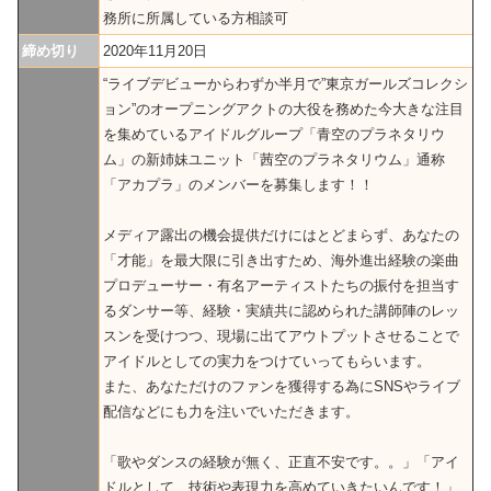
務所に所属している方相談可
締め切り
2020年11月20日
“ライブデビューからわずか半月で”東京ガールズコレクシ
ョン”のオープニングアクトの大役を務めた今大きな注目
を集めているアイドルグループ「青空のプラネタリウ
ム」の新姉妹ユニット「茜空のプラネタリウム」通称
「アカプラ」のメンバーを募集します！！
メディア露出の機会提供だけにはとどまらず、あなたの
「才能」を最大限に引き出すため、海外進出経験の楽曲
プロデューサー・有名アーティストたちの振付を担当す
るダンサー等、経験・実績共に認められた講師陣のレッ
スンを受けつつ、現場に出てアウトプットさせることで
アイドルとしての実力をつけていってもらいます。
また、あなただけのファンを獲得する為にSNSやライブ
配信などにも力を注いでいただきます。
「歌やダンスの経験が無く、正直不安です。。」「アイ
ドルとして、技術や表現力を高めていきたいんです！」