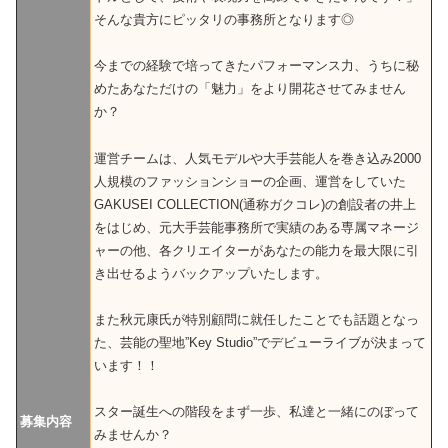
そんな貴方にピッタリの事務所となります◎
今までの経験で培ってきたパフォーマンス力、うちに秘
めたあなただけの「魅力」をより開花させてみません
か？
運営チームは、人気モデルや大手芸能人を巻き込み2000
人規模のファッションショーの企画、運営をしていた
GAKUSEI COLLECTION(通称ガクコレ)の創設者の井上
をはじめ、元大手芸能事務所で実績のある専属マネージ
ャーの他、各クリエイターがあなたの能力を最大限に引
き出せるようバックアップいたします。
また秋元康氏が特別顧問に就任したことでも話題となっ
た、芸能の聖地”Key Studio”でデビューライブが決まって
います！！
スター誕生への階段をまず一歩、私達と一緒にのぼって
募集内容
みませんか？