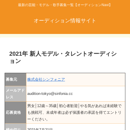
最新の芸能・モデル・歌手募集一覧【オーディションNavi】
オーディション情報サイト
2021年 新人モデル・タレントオーディシ
ョン
募集元
株式会社シンフォニア
メールアド
audition-tokyo@sinfonia.cc
レス
男女│12歳～35歳│初心者歓迎│やる気があれば未経験で
応募資格
も挑戦可、未成年者は必ず保護者の承諾を得てエントリ
ーください。
締め切り
2021年7月21日