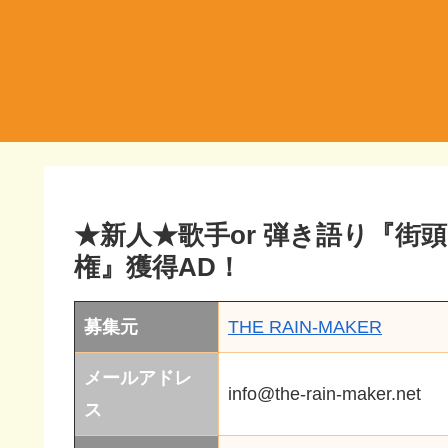
★新人★歌手or 弾き語り『街
権』獲得AD！
募集元
THE RAIN-MAKER
メールアドレ
info@the-rain-maker.net
ス