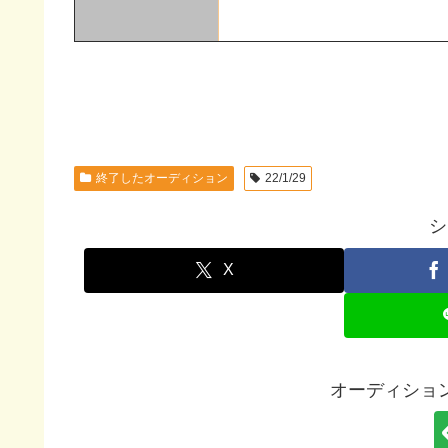
終了したオーディション
22/1/29
シ
X
オーディション