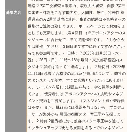
連絡 ? ?第二次審査＝歌唱力、表現力の審査、面接 ?第三
募集内容
次審査＝課題をこなす能力や、人間性、感性、将来性 ※
通過者のみ2週間以内に連絡。審査の結果は不合格者への
個別のご連絡は致しません。 ホームページにてお知らせ
としても更新します。 第４回目 （※アポロシアターのス
ケジュールに合わせて、年間で開催中です。 ２月から今
年は開催しており、３回目まですでに終了ですが ここか
らでも参加可です。） 日時： ? 2023年11月23日（木・
祝）、26日（日） 11時〜18時 場所：東京都新宿区内ス
タジオ ? 詳細は追ってご連絡します。 ? 締切日：2023年
11月16日必着 ? 合格後の流れ及び費用について： 弊社の
スタンスとして基本、すぐに合格ということはありませ
ん。 シーズンを通して課題曲を与え、やる気等を判断し
ていき、 優秀者には アポロシアターへの 挑戦やマネジ
メント契約をご提案します。 （マネジメント費や登録費
は不要） また、挑戦者には課題を与えながら、プロデュ
ーサーが海外から 帰国の都度スター帝王学を伝授しま
す。 ? 特典 ?優秀者に対し独自のスター帝王学を通して
のブラシュアップ ?更なる展開を図る上でのマネジメン