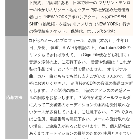
ト契約。 ?福岡にある、日本で唯一の マリリン・モンロ
ーのゆかりのリゾート地をツアー ?弊社が認めた最優秀
者には『NEW YORKアポロシアター』 へのCHOSEN
SHIP（挑戦権）を提供 ※アメリカ（NEW YORK）行き
の往復航空チケット、 保険代、ホテル代を含む
□下記のメールにプロフィール、名前（本名）、生年月
日、身長、 体重、B.W.Hを明記の上、YouTubeやSNSの
リンクもできれば添えて、 （Giga File便なども利用可）
音源を添付の上、ご応募下さい。 音源や動画は「これが
私の作品です」という一品で構いません。 オリジナル
曲、カバー曲どちらでも差し支えございませんので、 気
軽にお送りください。 ※直接のCD等の音源の郵送はお断
りします。 ? ※返信の際に、下記のアドレスの迷惑メー
応募方法
ルの解除をお願いします。 ? 返信が迷惑メールフォルダ
に入って二次審査のオーディションの案内を受け取れな
いケースが多発しています。ご注意下さい。 ? ?※できれ
ばご住所、電話番号も明記下さい。メールを受け取れな
い場合、ご連絡先があると助かります。尚、個人情報は
あくまでオーディションの目的のための 使用とさせてい