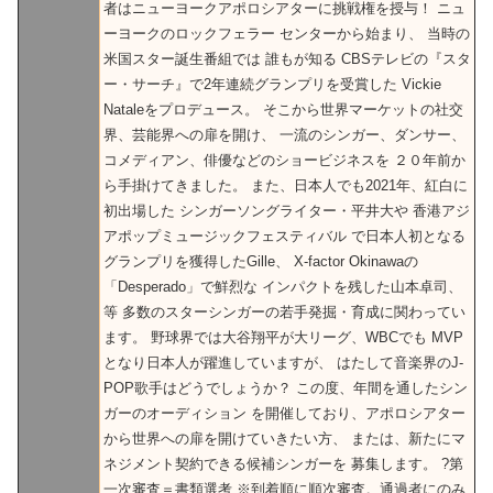
者はニューヨークアポロシアターに挑戦権を授与！ ニュ
ーヨークのロックフェラー センターから始まり、 当時の
米国スター誕生番組では 誰もが知る CBSテレビの『スタ
ー・サーチ』で2年連続グランプリを受賞した Vickie
Nataleをプロデュース。 そこから世界マーケットの社交
界、芸能界への扉を開け、 一流のシンガー、ダンサー、
コメディアン、俳優などのショービジネスを ２０年前か
ら手掛けてきました。 また、日本人でも2021年、紅白に
初出場した シンガーソングライター・平井大や 香港アジ
アポップミュージックフェスティバル で日本人初となる
グランプリを獲得したGille、 X-factor Okinawaの
「Desperado」で鮮烈な インパクトを残した山本卓司、
等 多数のスターシンガーの若手発掘・育成に関わってい
ます。 野球界では大谷翔平が大リーグ、WBCでも MVP
となり日本人が躍進していますが、 はたして音楽界のJ-
POP歌手はどうでしょうか？ この度、年間を通したシン
ガーのオーディション を開催しており、アポロシアター
から世界への扉を開けていきたい方、 または、新たにマ
ネジメント契約できる候補シンガーを 募集します。 ?第
一次審査＝書類選考 ※到着順に順次審査。通過者にのみ