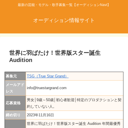
最新の芸能・モデル・歌手募集一覧【オーディションNavi】
オーディション情報サイト
世界に羽ばたけ！世界版スター誕生
Audition
募集元
TSG（True Star Grand）
メールアド
info@truestargrand.com
レス
男女│9歳～50歳│初心者歓迎│特定のプロダクションと契
応募資格
約していない人。
締め切り
2023年11月16日
世界に羽ばたけ！世界版スター誕生 Audition 年間最優秀