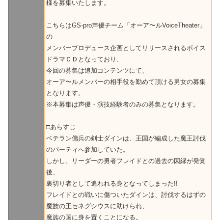
様を募集いたします。
こちらはGS-pro声優チーム「オーア〜ルVoiceTheater」
の
メンバープロデュース企画としてリリースされるボイス
ドラマＣＤとなっており、
今回の募集は追加コンテンツにて、
オーア〜ルメンバーの相手役を勤めて頂ける男女の募集
となります。
※本募集は声優・演技経験者のみの募集となります。
□あらすじ
ベテラン傭兵の剣士ダインは、王国が編成した魔王討伐
のパーティへ参加していた。
しかし、リーダーの勇者フレイドとの過去の因縁が発覚
後、
裏切り者として追われる身となってしまった!!
フレイドとの戦いに傷ついたダインは、討伐するはずの
魔族の王セネグシウスに助けられ、
魔族の国に身を置くことになる。