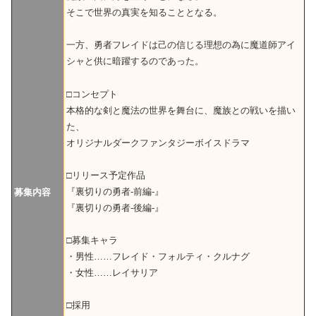
そこで世界の真実を知ることとなる。
一方、勇者フレイドは己の信じる理想の為に魔道師アイ
シャと供に暗躍するのであった。
□コンセプト
本格的な剣と魔法の世界を舞台に、魔族との戦いを描い
た、
オリジナルダークファンタジーボイスドラマ
□リリース予定作品
『裏切りの勇者-前編-』
募集内容
『裏切りの勇者-後編-』
□募集キャラ
・男性……フレイド・フォルティ・クルナグ
・女性……レイサリア
□採用