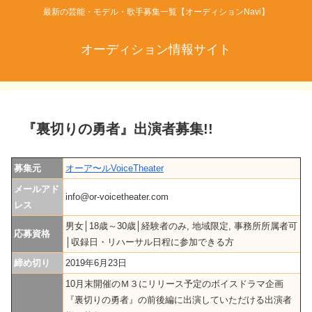
最新の芸能・モデル・歌手募集一覧【オーディションNavi】
オーディション情報サイト
『裏切りの勇者』出演者募集!!
募集元
オーア〜ルVoiceTheater
メールアド
info@or-voicetheater.com
レス
男女│18歳～30歳│経験者のみ, 地域限定, 事務所所属者可
応募資格
│収録日・リハーサル日程に参加できる方
締め切り
2019年6月23日
10月末開催のＭ３にリリース予定のボイスドラマ企画
『裏切りの勇者』の前後編に出演していただける出演者