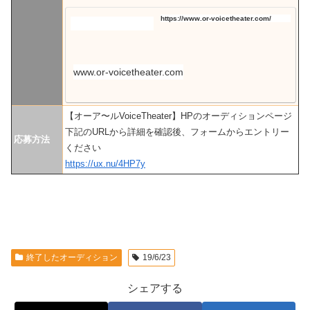
https://www.or-voicetheater.com/
www.or-voicetheater.com
【オーア〜ルVoiceTheater】HPのオーディションページ
下記のURLから詳細を確認後、フォームからエントリー
応募方法
ください
https://ux.nu/4HP7y
終了したオーディション
19/6/23
シェアする