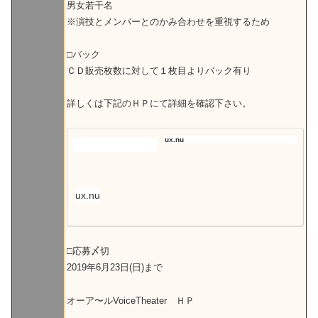
男女若干名
※演技とメンバーとのかみ合わせを重視するため
□バック
ＣＤ販売枚数に対して１枚目よりバック有り
詳しくは下記のＨＰにて詳細を確認下さい。
ux.nu
ux.nu
□応募〆切
2019年6月23日(日)まで
オーア〜ルVoiceTheater ＨＰ